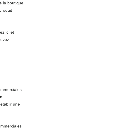
e la boutique
produit
z ici et
pouvez
 commerciales
un
établir une
 commerciales